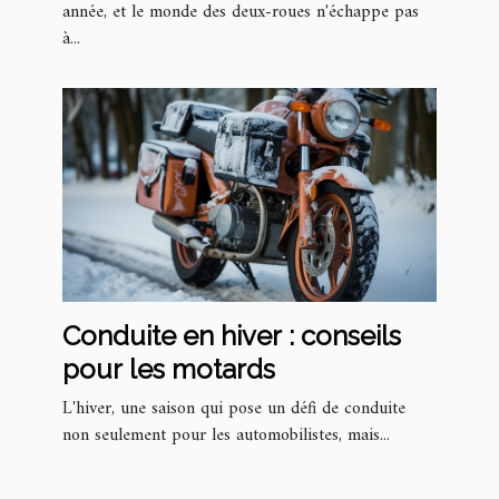
d'entretien
année, et le monde des deux-roues n'échappe pas
à...
Conduite en hiver : conseils
pour les motards
L'hiver, une saison qui pose un défi de conduite
non seulement pour les automobilistes, mais...