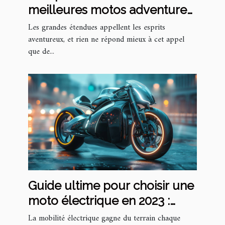
meilleures motos adventure
pour les voyages au long
Les grandes étendues appellent les esprits
cours
aventureux, et rien ne répond mieux à cet appel
que de...
Guide ultime pour choisir une
moto électrique en 2023 :
critères, modèles et astuces
La mobilité électrique gagne du terrain chaque