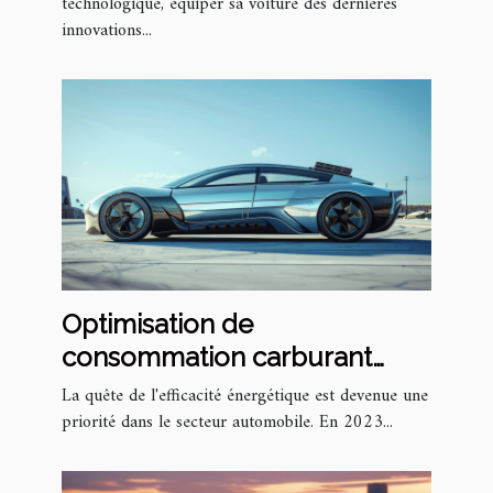
voiture de technologies
technologique, équiper sa voiture des dernières
innovations...
avancées
Optimisation de
consommation carburant
avec accessoires automobiles
La quête de l'efficacité énergétique est devenue une
éco-responsables tendances
priorité dans le secteur automobile. En 2023...
en 2023