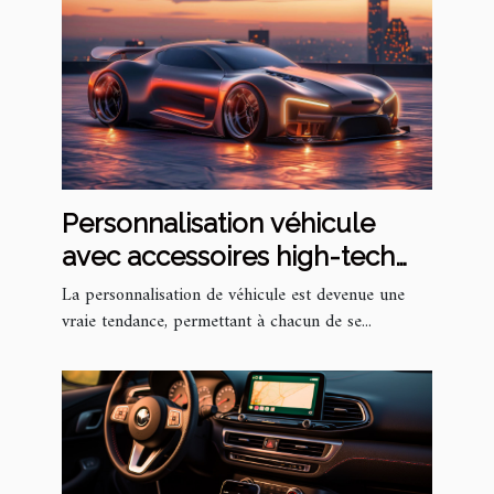
Personnalisation véhicule
avec accessoires high-tech
de niche pour un look unique
La personnalisation de véhicule est devenue une
et performant
vraie tendance, permettant à chacun de se...